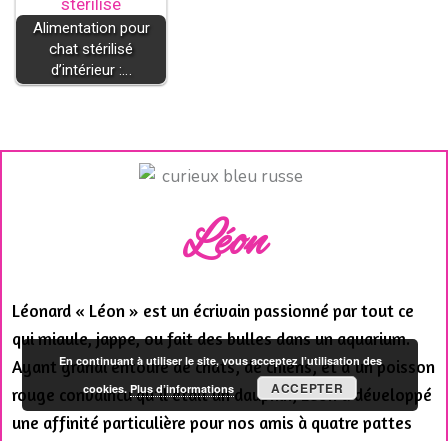
Alimentation pour
chat stérilisé
d’intérieur :…
Léon
Léonard « Léon » est un écrivain passionné par tout ce
qui miaule, jappe, ou fait des bulles dans un aquarium.
En continuant à utiliser le site, vous acceptez l’utilisation des
Ayant grandi entouré de chats, de chiens, et d’un poisson
ACCEPTER
cookies.
Plus d’informations
rouge convaincu qu’il était un dauphin, Léon a développé
une affinité particulière pour nos amis à quatre pattes