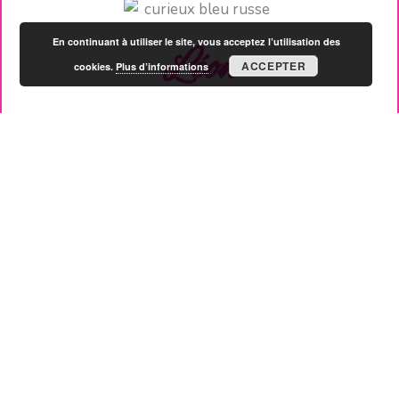
En continuant à utiliser le site, vous acceptez l’utilisation des
Léon
ACCEPTER
cookies.
Plus d’informations
Léonard « Léon » est un écrivain passionné par tout ce
qui miaule, jappe, ou fait des bulles dans un aquarium.
Ayant grandi entouré de chats, de chiens, et d’un poisson
rouge convaincu qu’il était un dauphin, Léon a développé
une affinité particulière pour nos amis à quatre pattes
(ou à nageoires). Avec une plume aussi affûtée qu’une
griffe de chat et un humour plus mordant qu’un chiot en
pleine dentition, il partage avec légèreté et dérision ses
observations sur l’univers des animaux de compagnie.