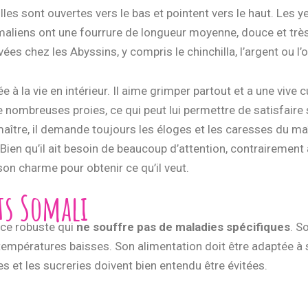
les sont ouvertes vers le bas et pointent vers le haut. Les 
maliens ont une fourrure de longueur moyenne, douce et très
uvées chez les Abyssins, y compris le chinchilla, l’argent ou l
ée à la vie en intérieur. Il aime grimper partout et a une vive 
nombreuses proies, ce qui peut lui permettre de satisfaire s
ître, il demande toujours les éloges et les caresses du maî
Bien qu’il ait besoin de beaucoup d’attention, contrairement a
 son charme pour obtenir ce qu’il veut.
ts Somali
ace robuste qui
ne souffre pas de maladies spécifiques
. S
les températures baisses. Son alimentation doit être adaptée 
es et les sucreries doivent bien entendu être évitées.