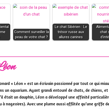
iental
Le chat Sibérien : Le
Aliment
arme
Comment surveiller la
trésor russe aux
chat s
e
peau de votre chat ?
allures canines
d’inté
Léon
onard « Léon » est un écrivain passionné par tout ce qui miaul
ns un aquarium. Ayant grandi entouré de chats, de chiens, et
’il était un dauphin, Léon a développé une affinité particuliè
u à nageoires). Avec une plume aussi affûtée qu’une griffe d