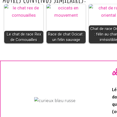
Chat de race Or
Le chat de race Rex
Race de chat Ocicat :
: félin au ch
de Cornouailles
un félin sauvage
irrésistibl
Lé
da
qu
(o