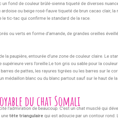
c un fond de couleur brûlé-sienna tiqueté de diverses nuance
ardoise ou beige rosé-fauve tiqueté de brun cacao clair, la r
le tic-tac qui confirme le standard de la race.
orés ou verts en forme d’amande, de grandes oreilles éveil
e la paupière, entourée d’une zone de couleur claire. Le stan
 supérieure vers l’oreille.Le ton gris ou sable pour la couleu
barres de pattes, les rayures tigrées ou les barres sur le cor
n médaillon blanc ou du blanc partout sauf sur le haut de la
royable du chat Somali
suscité l’admiration de beaucoup. C’est un chat musclé qui dév
a une
tête triangulaire
qui est adoucie par un contour rond. 