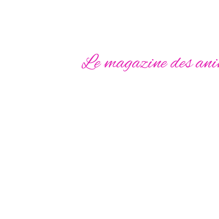
P
Le magazine des anim