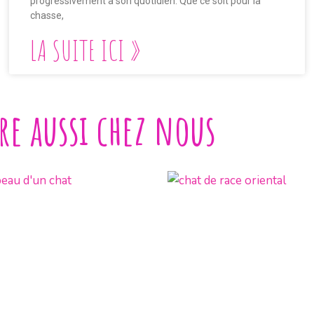
progressivement à son quotidien. Que ce soit pour la
chasse,
LA SUITE ICI »
ire aussi chez nous