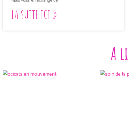
Mais voilà, en échange de
LA SUITE ICI »
A l